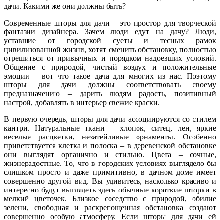
дачи. Какими же они должны быть?
Современные шторы для дачи – это простор для творческой
фантазии дизайнера. Зачем люди едут на дачу? Люди,
уставшие от городской суеты и тесных рамок
цивилизованной жизни, хотят сменить обстановку, полностью
отрешиться от привычных и порядком надоевших условий.
Общение с природой, чистый воздух и положительные
эмоции – вот что такое дача для многих из нас. Поэтому
шторы для дачи должны соответствовать своему
предназначению – дарить людям радость, позитивный
настрой, добавлять в интерьер свежие краски.
В первую очередь, шторы для дачи ассоциируются со стилем
кантри. Натуральные ткани – хлопок, ситец, лен, яркие
веселые расцветки, незатейливые орнаменты. Особенно
приветствуется клетка и полоска – в деревенской обстановке
они выглядят органично и стильно. Цвета – сочные,
жизнерадостные. То, что в городских условиях выглядело бы
слишком просто и даже примитивно, в дачном доме имеет
совершенно другой вид. Вы удивитесь, насколько красиво и
интересно будут выглядеть здесь обычные короткие шторки в
мелкий цветочек. Близкое соседство с природой, обилие
зелени, свободная и раскрепощенная обстановка создают
совершенно особую атмосферу. Если шторы для дачи ей