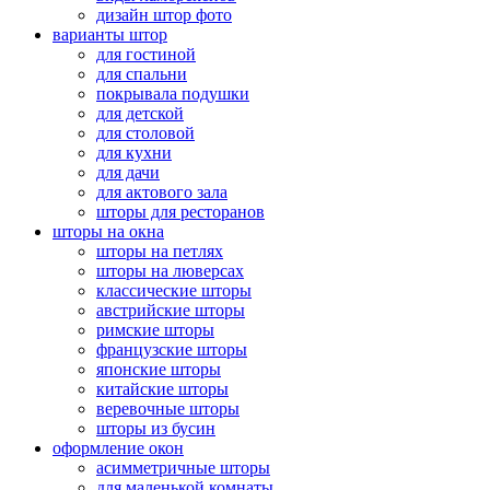
дизайн штор фото
варианты штор
для гостиной
для спальни
покрывала подушки
для детской
для столовой
для кухни
для дачи
для актового зала
шторы для ресторанов
шторы на окна
шторы на петлях
шторы на люверсах
классические шторы
австрийские шторы
римские шторы
французские шторы
японские шторы
китайские шторы
веревочные шторы
шторы из бусин
оформление окон
асимметричные шторы
для маленькой комнаты