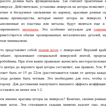
 шторы на
юверсах. Действительно, установка люверсов на шторы позволяет 
егкое и бесшумное скольжение по карнизу, красивые ровные ск
аковы преимущества, которые имеют шторы на люверсах. К
ыполненные из пластика или металла, будут являться еще и
овременного
интерьера
. Это особенно актуально для
соврем
риветствуется обилие хромированных металлических деталей, на
тиле минимализм.
Что представляет собой
пошив штор
с люверсами? Верхний край
гибают, проклеивают специальной люверсной лентой, прор
робойника. При этом важно правильно вычислить месторасположени
го центра до верхнего края шторы составляет, как правило, 5см.
ожет быть от 15 до 22см (рассчитывается также от центра каждо
сегда должно быть четным. Это необходимо для того, чтобы с
торону. Для достижения наилучшего внешнего эффекта коэффицие
оставлять не менее чем 1:2.
ми по всей
лине штор. Эти струящиеся складки приятно радуют глаз, п