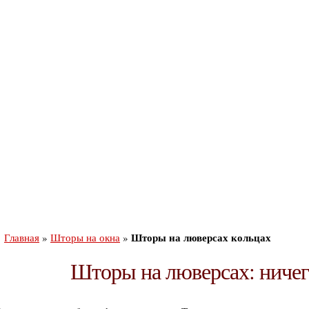
фото штор
эскизы
отзывы
стоимость
Шторы на люверсах кольцах
Главная
»
Шторы на окна
»
Шторы на люверсах: ниче