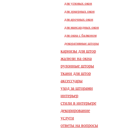
для угловых окон
для эркерных окон
для арочных окон
для мансардных окон
для окна с балконом
декоративные шторы
карнизы для штор
жалюзи на окна
рулонные шторы
ткани для штор
аксессуары
уход за шторами
интерьер
стили в интерьере
декорирование
услуги
ответы на вопросы