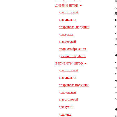
Красота должна быть функциональна. Так считают практичные европейцы, придумавшие
дизайн штор
л
для гостиной
Л
для спальни
т
в
покрывала, подушки
с
для кухни
п
для детской
с
виды ламбрекенов
дизайн штор фото
с
варианты штор
п
для гостиной
е
для спальни
м
покрывала подушки
в
для детской
с
с
для столовой
для кухни
Чем именно красивы шторы на люверсах? Конечно, своими ровными вертикальными складка
для дачи
д