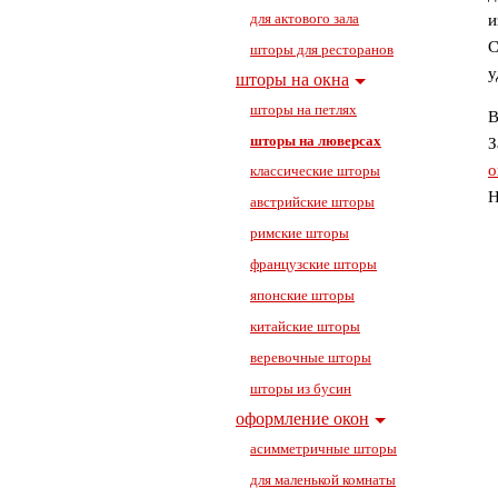
для актового зала
и
С
шторы для ресторанов
у
шторы на окна
шторы на петлях
В нашей стране шторы на люверсах еще только начинают завоевывать свои позиции. В то же
шторы на люверсах
З
о
классические шторы
Н
австрийские шторы
римские шторы
французские шторы
японские шторы
китайские шторы
веревочные шторы
шторы из бусин
оформление окон
асимметричные шторы
для маленькой комнаты