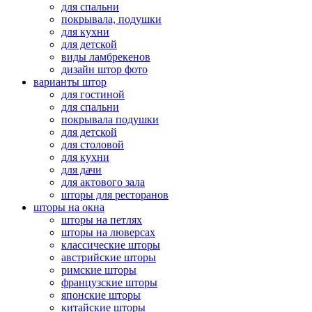
для спальни
покрывала, подушки
для кухни
для детской
виды ламбрекенов
дизайн штор фото
варианты штор
для гостиной
для спальни
покрывала подушки
для детской
для столовой
для кухни
для дачи
для актового зала
шторы для ресторанов
шторы на окна
шторы на петлях
шторы на люверсах
классические шторы
австрийские шторы
римские шторы
французские шторы
японские шторы
китайские шторы