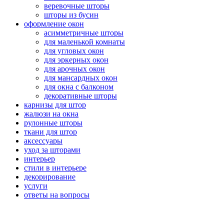
веревочные шторы
шторы из бусин
оформление окон
асимметричные шторы
для маленькой комнаты
для угловых окон
для эркерных окон
для арочных окон
для мансардных окон
для окна с балконом
декоративные шторы
карнизы для штор
жалюзи на окна
рулонные шторы
ткани для штор
аксессуары
уход за шторами
интерьер
стили в интерьере
декорирование
услуги
ответы на вопросы